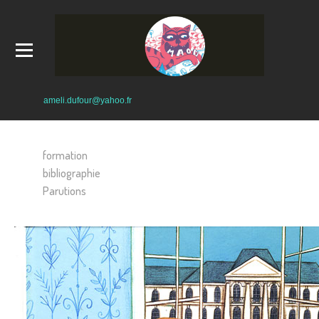
ameli.dufour@yahoo.fr
formation
bibliographie
Parutions